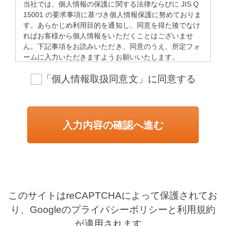
当社では、個人情報の保護に関する法律ならびに JIS Q
15001 の要求事項に基づき個人情報保護に努めておりま
す。あらかじめ利用目的を通知し、同意を得た後でなけ
ればお客様から個人情報をいただくことはございませ
ん。下記事項をお読みいただき、同意のうえ、所定フォ
ームに入力いただきますようお願いいたします。
個人情報の利用目的
「個人情報取扱同意文」に同意する
お客様のお問合せ等に適切に対応するため、お名前、
メールアドレス、会社名、所属、役職、電話番号、住
所などを取得させていただきます。また、お預かりし
た個人情報は、あらかじめご本人の同意なく他の目的
入力内容の確認へ進む
で利用することはありません。
個人データの第三者提供
あらかじめご本人の同意を得ることなく、お預かりし
た個人データを第三者に提供することはございませ
ん。ただし、次の場合は除きます。
法令に基づく場合
このサイトはreCAPTCHAによって保護されてお
人の生命､身体または財産の保護のために必要があ
り、Googleの
プライバシーポリシー
と
利用規約
る場合であって、本人の同意を得ることが困難である
が適用されます。
とき。