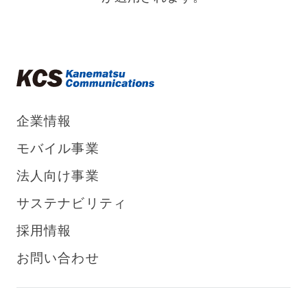
公衆衛生の向上または児童の健全な育成の推進の
ために特に必要がある場合であって、本人の同意を得
ることが困難である場合。
国の機関もしくは地方公共団体またはその委託を
受けた者が法令の定める事務を遂行することに対して
協力する必要がある場合であって、本人の同意を得る
ことにより当該事務の遂行に支障を及ぼすおそれがあ
るとき。
企業情報
個人データの委託
モバイル事業
お預かりした個人データの取扱いの全部または一部を
委託する場合があります。委託先については、十分な
法人向け事業
個人情報保護基準を満たしている委託先を選定し、個
人情報保護に関する契約を締結したうえで委託しま
サステナビリティ
す。
採用情報
個人情報提供の任意性
お問い合わせ
個人情報をご提供いただくかはご本人様の任意でござ
いますが、この同意文によりご不明な点が解消され
ず、個人情報をご提供いただけない場合、お問い合わ
せへの回答が届かない場合があります。