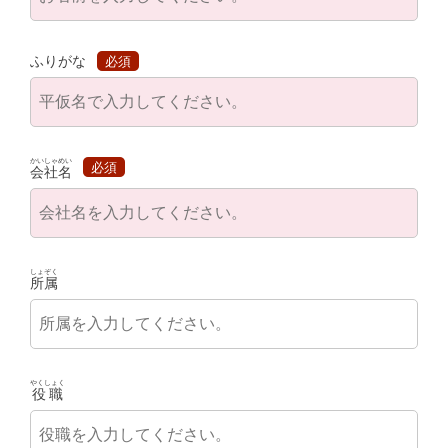
ふりがな
必須
かいしゃめい
必須
会社名
しょぞく
所属
やくしょく
役職