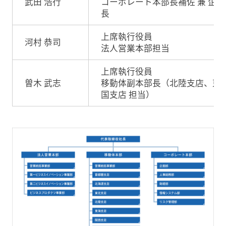
武田 浩行
コーポレート本部長補佐 兼 企画
長
上席執行役員
河村 恭司
法人営業本部担当
上席執行役員
曽木 武志
移動体副本部長（北陸支店、東
国支店 担当）