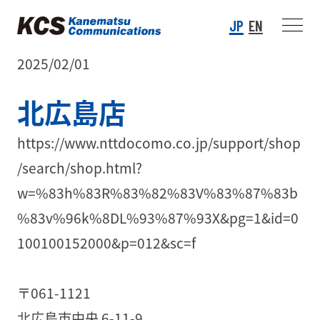
JP
EN
2025/02/01
北広島店
https://www.nttdocomo.co.jp/support/shop
/search/shop.html?
w=%83h%83R%83%82%83V%83%87%83b
%83v%96k%8DL%93%87%93X&pg=1&id=0
100100152000&p=012&sc=f
〒061-1121
北広島市中央 6-11-9