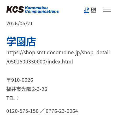
JP
EN
2026/05/21
学園店
https://shop.smt.docomo.ne.jp/shop_detail
/0501500330000/index.html
〒910-0026
福井市光陽 2-3-26
TEL：
0120-575-150
／
0776-23-0064