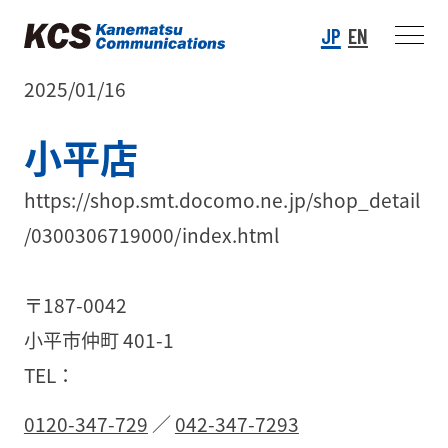
JP
EN
2025/01/16
小平店
https://shop.smt.docomo.ne.jp/shop_detail
/0300306719000/index.html
〒187-0042
小平市仲町 401-1
TEL：
0120-347-729
／
042-347-7293