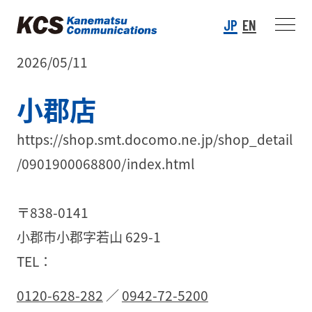
JP
EN
2026/05/11
小郡店
https://shop.smt.docomo.ne.jp/shop_detail
/0901900068800/index.html
〒838-0141
小郡市小郡字若山 629-1
TEL：
0120-628-282
／
0942-72-5200