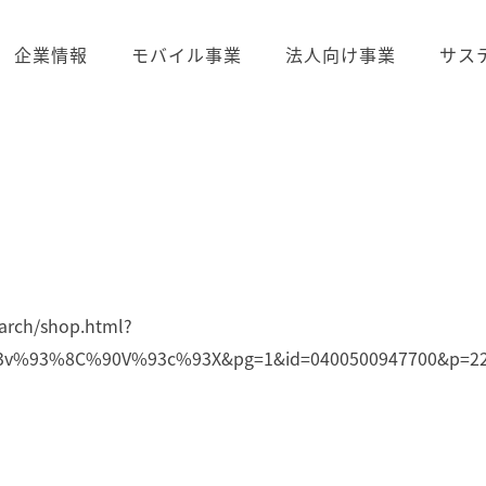
企業情報
モバイル事業
法人向け事業
サス
arch/shop.html?
93%8C%90V%93c%93X&pg=1&id=0400500947700&p=22