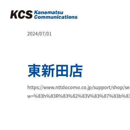
2024/07/01
東新田店
https://www.nttdocomo.co.jp/support/shop/se
w=%83h%83R%83%82%83V%83%87%83b%83v%