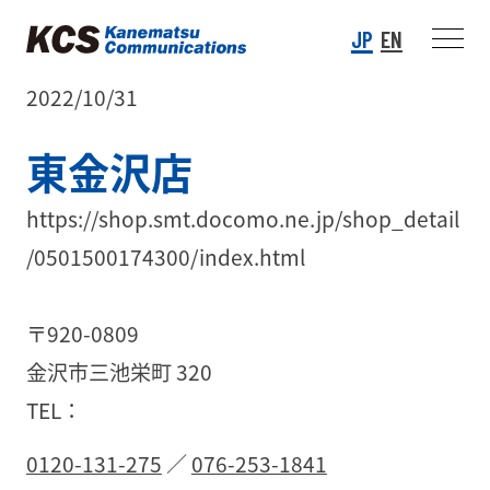
JP
EN
2022/10/31
東金沢店
https://shop.smt.docomo.ne.jp/shop_detail
/0501500174300/index.html
〒920-0809
金沢市三池栄町 320
TEL：
0120-131-275
／
076-253-1841