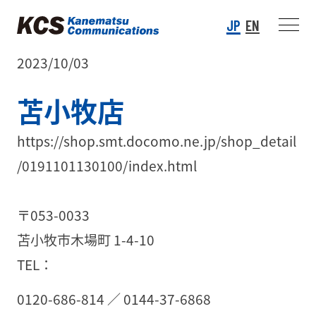
JP
EN
2023/10/03
苫小牧店
https://shop.smt.docomo.ne.jp/shop_detail
/0191101130100/index.html
〒053-0033
苫小牧市木場町 1-4-10
TEL：
0120-686-814
／
0144-37-6868