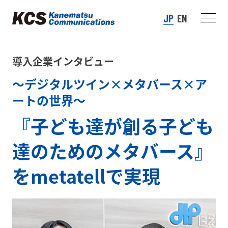
JP
EN
導入企業インタビュー
～デジタルツイン×メタバース×ア
ートの世界～
『子ども達が創る子ども
達のためのメタバース』
を
metatellで実現