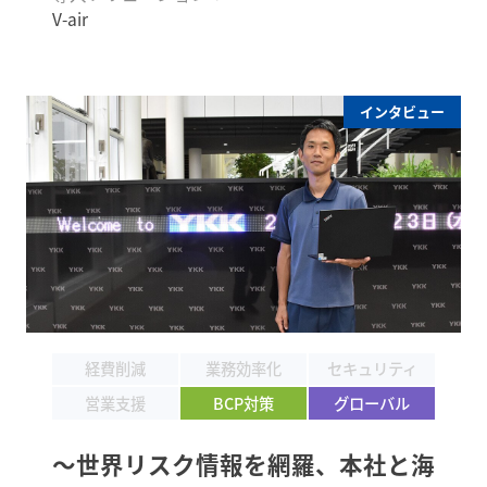
V-air
インタビュー
経費削減
業務効率化
セキュリティ
営業支援
BCP対策
グローバル
～世界リスク情報を網羅、本社と海