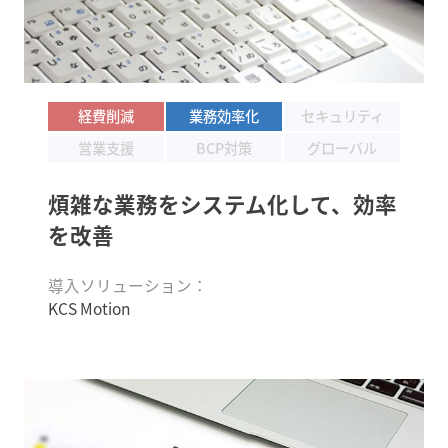
経費削減
業務効率化
セキュリティ
営業支援
BCP対策
グローバル
煩雑な業務をシステム化して、
効率
を改善
導入ソリューション：
KCS Motion