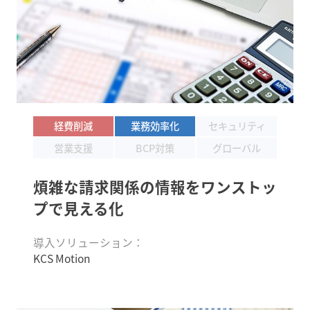
経費削減
業務効率化
セキュリティ
営業支援
BCP対策
グローバル
煩雑な請求関係の情報を
ワンストッ
プで見える化
導入ソリューション：
KCS Motion