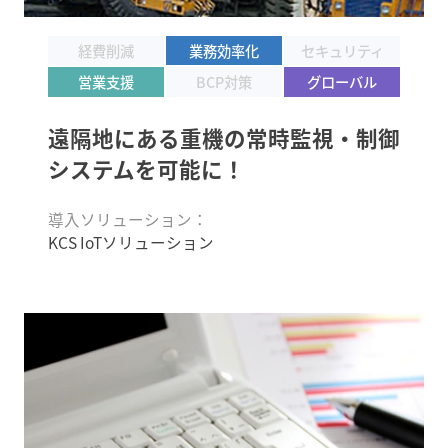
経費削減
業務効率化
セキュリティ
営業支援
BCP対策
グローバル
遠隔地にある重機の常時監視・
制御
システムを可能に！
導入ソリューション：
KCS IoTソリューション