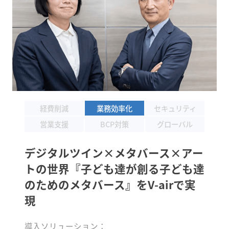
経費削減
業務効率化
セキュリティ
営業支援
BCP対策
グローバル
デジタルツイン×メタバース×アー
トの世界
『子ども達が創る子ども達
のためのメタバース』をV-airで実
現
導入ソリューション：