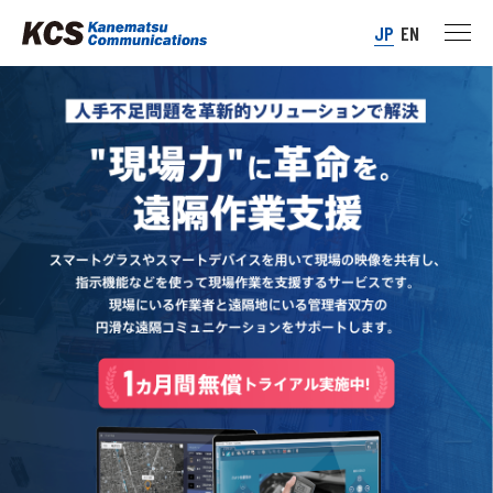
JP
EN