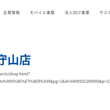
企業情報
モバイル事業
法人向け事業
サス
守山店
arch/shop.html?
90V%8E%E7%8ER%93X&pg=1&id=0400501289900&p=23