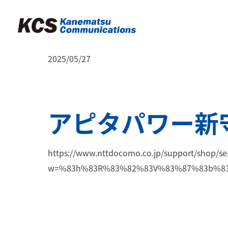
2025/05/27
アピタパワー新
https://www.nttdocomo.co.jp/support/shop/se
w=%83h%83R%83%82%83V%83%87%83b%83v%