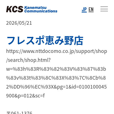
JP
EN
2026/05/21
フレスポ恵み野店
https://www.nttdocomo.co.jp/support/shop
/search/shop.html?
w=%83h%83R%83%82%83V%83%87%83b
%83v%83t%83%8C%83X%83%7C%8Cb%8
2%DD%96%EC%93X&pg=1&id=0100100045
900&p=012&sc=f
〒061-1376