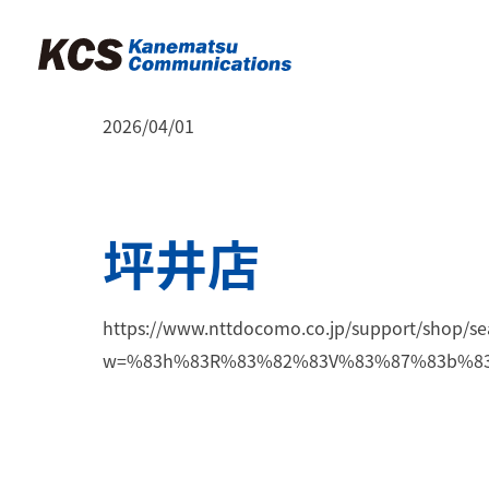
2026/04/01
坪井店
https://www.nttdocomo.co.jp/support/shop/se
w=%83h%83R%83%82%83V%83%87%83b%83v%