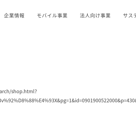
企業情報
モバイル事業
法人向け事業
サス
arch/shop.html?
92%D8%88%E4%93X&pg=1&id=0901900522000&p=430&