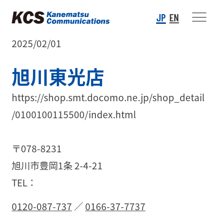
JP
EN
2025/02/01
旭川東光店
https://shop.smt.docomo.ne.jp/shop_detail
/0100100115500/index.html
〒078-8231
旭川市豊岡1条 2-4-21
TEL：
0120-087-737
／
0166-37-7737