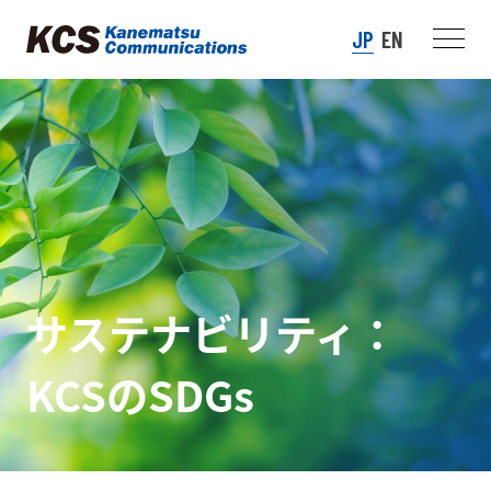
JP
EN
サステナビリティ：
KCSのSDGs