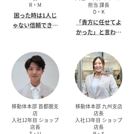
R・M
担当 課長
D・K
困った時は1人じ
「貴方に任せてよ
ゃない
信頼できる
かった」と
言われ
仲間がいる
続ける
営業マンで
ありたい
移動体本部 首都圏支
移動体本部 九州支店
店
店長
入社12年目 ショップ
入社13年目 ショップ
店長
店長
T・U
R・S