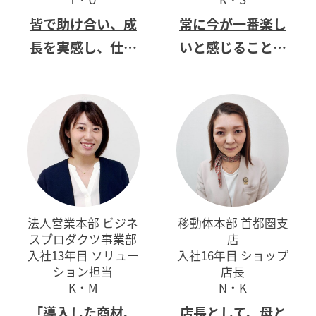
皆で助け合い、
成
常に今が一番楽し
長を実感し、
仕事
いと
感じることの
が生きがいにな
できる仕事
る！
法人営業本部 ビジネ
移動体本部 首都圏支
スプロダクツ事業部
店
入社13年目 ソリュー
入社16年目 ショップ
ション担当
店長
K・M
N・K
「導入した商材、
店長として、母と