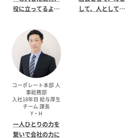
役に立ってるよ。
して、
人として信
ありがとう」
をお
頼・尊敬できる
人
客さまから頂ける
でありたい。
ように
コーポレート本部 人
事総務部
入社18年目 給与厚生
チーム 課長
Y・H
一人ひとりの力を
繋いで
会社の力に