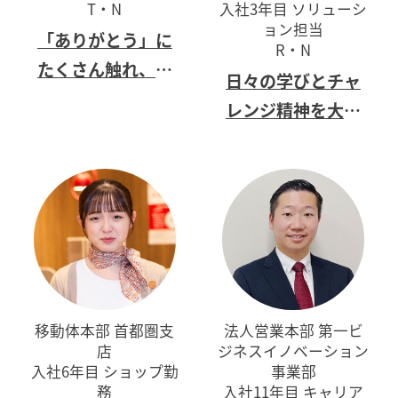
T・N
入社3年目 ソリューシ
ョン担当
「ありがとう」に
R・N
たくさん触れ、
お
日々の学びと
チャ
客様にも仲間にも
レンジ精神を大切
愛されるスタッフ
に
になりたい
移動体本部 首都圏支
法人営業本部 第一ビ
店
ジネスイノベーション
入社6年目 ショップ勤
事業部
務
入社11年目 キャリア